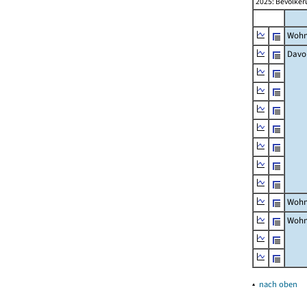
2025: Bevölker
Wohn
Davo
Wohn
Wohn
▴
nach oben