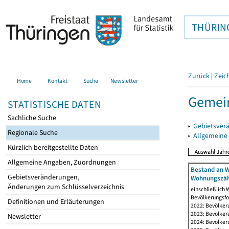
THÜRIN
Zurück
|
Zeic
Home
Kontakt
Suche
Newsletter
Gemei
STATISTISCHE DATEN
Sachliche Suche
▸
Gebietsver
Regionale Suche
▸
Allgemeine
Kürzlich bereitgestellte Daten
Allgemeine Angaben, Zuordnungen
Bestand an W
Gebietsveränderungen,
Wohnungszäh
Änderungen zum Schlüsselverzeichnis
einschließlich
Bevölkerungsfo
Definitionen und Erläuterungen
2022: Bevölker
2023: Bevölker
Newsletter
2024: Bevölker