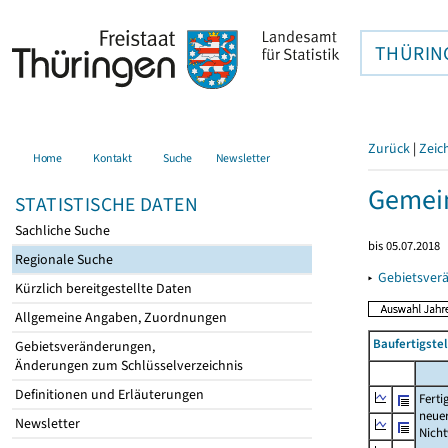
THÜRIN
Zurück
|
Zeic
Home
Kontakt
Suche
Newsletter
Gemei
STATISTISCHE DATEN
Sachliche Suche
bis 05.07.2018
Regionale Suche
▸
Gebietsver
Kürzlich bereitgestellte Daten
Allgemeine Angaben, Zuordnungen
Baufertigst
Gebietsveränderungen,
Änderungen zum Schlüsselverzeichnis
Definitionen und Erläuterungen
Ferti
neue
Newsletter
Nich