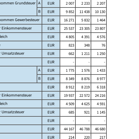
fkommen Grundsteuer
A
EUR
2 007
2 233
2 207
B
EUR
9 852
11 438
10 130
fkommen Gewerbesteuer
EUR
16 271
5 832
1 464
er Einkommensteuer
EUR
25 537
23 305
23 807
leich
EUR
4 805
4 391
4 576
e
EUR
823
348
76
r Umsatzsteuer
EUR
662
1 211
1 250
EUR
-
-
-
A
EUR
1 775
1 576
1 433
B
EUR
8 349
8 876
8 977
EUR
8 912
8 219
6 318
er Einkommensteuer
EUR
19 937
22 572
24 216
leich
EUR
4 509
4 625
4 591
r Umsatzsteuer
EUR
685
921
1 145
EUR
-
-
-
EUR
44 167
46 788
46 680
EUR
214
220
217