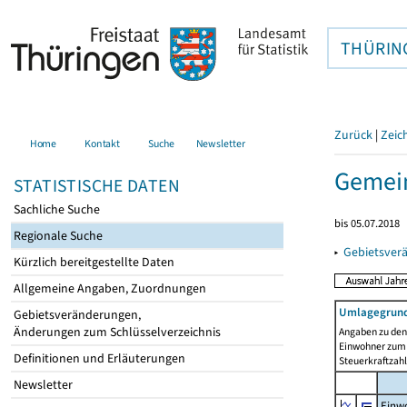
THÜRIN
Zurück
|
Zeic
Home
Kontakt
Suche
Newsletter
Gemei
STATISTISCHE DATEN
Sachliche Suche
bis 05.07.2018
Regionale Suche
▸
Gebietsver
Kürzlich bereitgestellte Daten
Allgemeine Angaben, Zuordnungen
Umlagegrund
Gebietsveränderungen,
Änderungen zum Schlüsselverzeichnis
Angaben zu den 
Einwohner zum 
Definitionen und Erläuterungen
Steuerkraftzah
Newsletter
Einwo