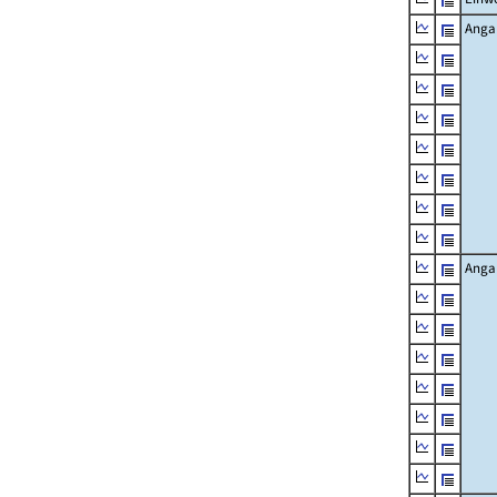
Angab
Angab