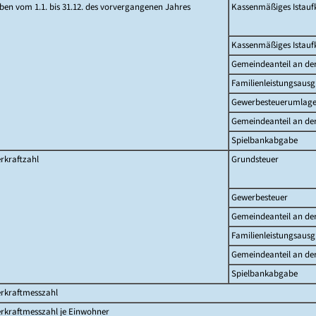
en vom 1.1. bis 31.12. des vorvergangenen Jahres
Kassenmäßiges Istau
Kassenmäßiges Istau
Gemeindeanteil an d
Familienleistungsausg
Gewerbesteuerumlag
Gemeindeanteil an de
Spielbankabgabe
rkraftzahl
Grundsteuer
Gewerbesteuer
Gemeindeanteil an d
Familienleistungsausg
Gemeindeanteil an de
Spielbankabgabe
erkraftmesszahl
rkraftmesszahl je Einwohner