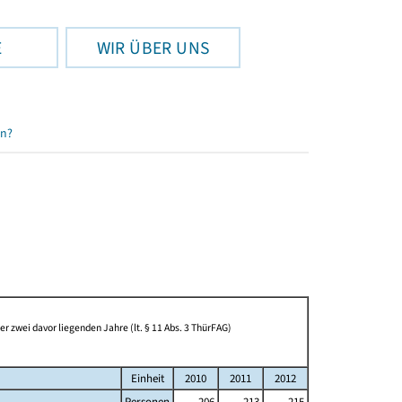
E
WIR ÜBER UNS
en?
 zwei davor liegenden Jahre (lt. § 11 Abs. 3 ThürFAG)
Einheit
2010
2011
2012
Personen
206
213
215