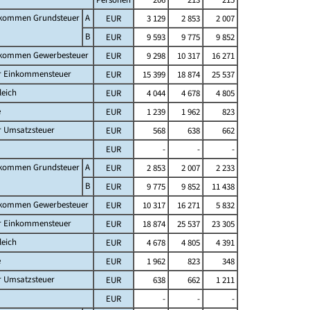
fkommen Grundsteuer
A
EUR
3 129
2 853
2 007
B
EUR
9 593
9 775
9 852
fkommen Gewerbesteuer
EUR
9 298
10 317
16 271
er Einkommensteuer
EUR
15 399
18 874
25 537
leich
EUR
4 044
4 678
4 805
e
EUR
1 239
1 962
823
r Umsatzsteuer
EUR
568
638
662
EUR
-
-
-
fkommen Grundsteuer
A
EUR
2 853
2 007
2 233
B
EUR
9 775
9 852
11 438
fkommen Gewerbesteuer
EUR
10 317
16 271
5 832
er Einkommensteuer
EUR
18 874
25 537
23 305
leich
EUR
4 678
4 805
4 391
e
EUR
1 962
823
348
r Umsatzsteuer
EUR
638
662
1 211
EUR
-
-
-