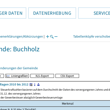
GER DATEN
DATENERHEBUNG
SERVIC
henerklärungen/Abkürzungen
|
Tabellenköpfe verschob
nde: Buchholz
änderungen der Gemeinde
lagen 2010 bis 2012
Steuerkraftzahlen basieren auf dem Durchschnitt der Daten des vorvergangenen Jahres und der
31.12. des vorvergangenen Jahres
l der Gewerbesteuer abzüglich Gewerbesteuerumlage
Merkmal
hner lt. § 32 Abs.2 ThürFAG