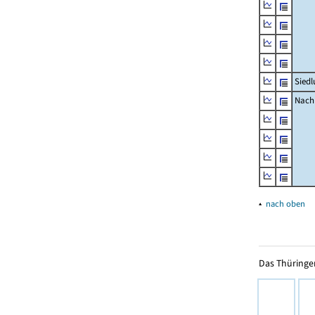
Siedl
Nachr
▴
nach oben
Das Thüringer