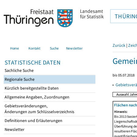
THÜRIN
Zurück
|
Zeic
Home
Kontakt
Suche
Newsletter
Gemei
STATISTISCHE DATEN
Sachliche Suche
bis 05.07.2018
Regionale Suche
▸
Gebietsver
Kürzlich bereitgestellte Daten
Allgemeine Angaben, Zuordnungen
Flächen nach
Gebietsveränderungen,
Änderungen zum Schlüsselverzeichnis
Hinweis:
Bis 2013 basie
Definitionen und Erläuterungen
Liegenschaftsd
Überführung der
Newsletter
resultieren Fl
quantifizierbar