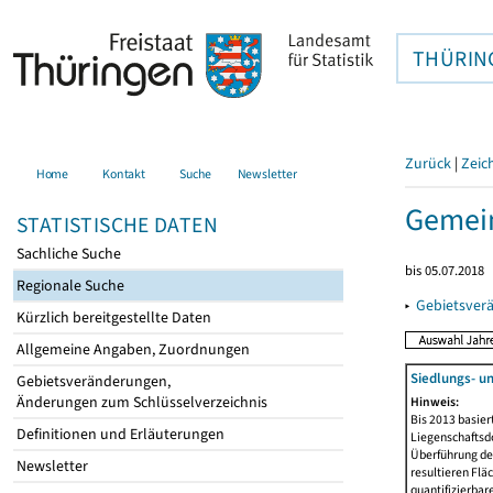
THÜRIN
Zurück
|
Zeic
Home
Kontakt
Suche
Newsletter
Gemei
STATISTISCHE DATEN
Sachliche Suche
bis 05.07.2018
Regionale Suche
▸
Gebietsver
Kürzlich bereitgestellte Daten
Allgemeine Angaben, Zuordnungen
Siedlungs- u
Gebietsveränderungen,
Änderungen zum Schlüsselverzeichnis
Hinweis:
Bis 2013 basie
Definitionen und Erläuterungen
Liegenschaftsd
Überführung der
Newsletter
resultieren Fl
quantifizierbar