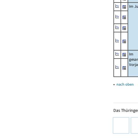
Im Ju
Im
gesa
Vorj
▴
nach oben
Das Thüringer