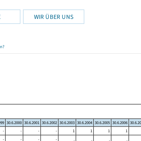
E
WIR ÜBER UNS
en?
999
30.6.2000
30.6.2001
30.6.2002
30.6.2003
30.6.2004
30.6.2005
30.6.2006
30.6.2
-
-
-
-
1
1
1
1
-
-
-
-
.
.
.
.