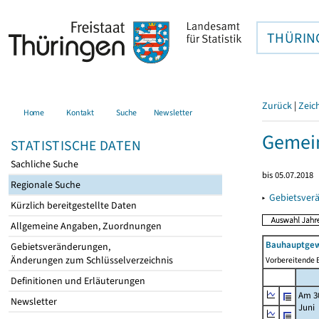
THÜRIN
Zurück
|
Zeic
Home
Kontakt
Suche
Newsletter
Gemei
STATISTISCHE DATEN
Sachliche Suche
bis 05.07.2018
Regionale Suche
▸
Gebietsver
Kürzlich bereitgestellte Daten
Allgemeine Angaben, Zuordnungen
Bauhauptgew
Gebietsveränderungen,
Änderungen zum Schlüsselverzeichnis
Vorbereitende B
Definitionen und Erläuterungen
Am 3
Newsletter
Juni