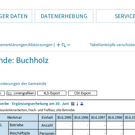
GER DATEN
DATENERHEBUNG
SERVIC
henerklärungen/Abkürzungen
|
Tabellenköpfe verschob
nde: Buchholz
änderungen der Gemeinde
erbe - Ergänzungserhebung am 30. Juni
austellenarbeiten, Hoch- und Tiefbau; alle Betriebe
Merkmal
Einheit
30.6.1995
30.6.1996
30.6.1997
30.6.1998
30.6.1
0.
Betriebe
Anzahl
-
-
-
-
Beschäftigte
Personen
-
-
-
-