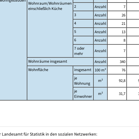
twohngebäuden
Wohnraum/Wohnräumen
2
Anzahl
7
einschließlich Küche
3
Anzahl
26
4
Anzahl
21
5
Anzahl
13
6
Anzahl
8
7 oder
Anzahl
7
mehr
Wohnräume insgesamt
Anzahl
340
Wohnfläche
insgesamt
100 m²
76
je
m²
92,8
Wohnung
je
m²
31,7
Einwohner
 Landesamt für Statistik in den sozialen Netzwerken: