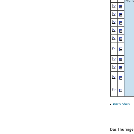
Nich
▴
nach oben
Das Thüringer