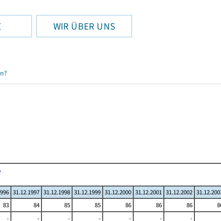
E
WIR ÜBER UNS
en?
1996
31.12.1997
31.12.1998
31.12.1999
31.12.2000
31.12.2001
31.12.2002
31.12.200
83
84
85
85
86
86
86
8
-
-
-
-
-
-
-