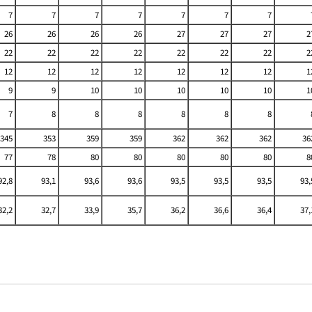
7
7
7
7
7
7
7
26
26
26
26
27
27
27
2
22
22
22
22
22
22
22
2
12
12
12
12
12
12
12
1
9
9
10
10
10
10
10
1
7
8
8
8
8
8
8
345
353
359
359
362
362
362
36
77
78
80
80
80
80
80
8
92,8
93,1
93,6
93,6
93,5
93,5
93,5
93,
32,2
32,7
33,9
35,7
36,2
36,6
36,4
37,