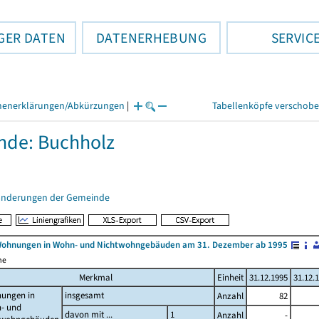
GER DATEN
DATENERHEBUNG
SERVIC
henerklärungen/Abkürzungen
|
Tabellenköpfe verschob
nde: Buchholz
änderungen der Gemeinde
Wohnungen in Wohn- und Nichtwohngebäuden am 31. Dezember ab 1995
me
Merkmal
Einheit
31.12.1995
31.12.
ungen in
insgesamt
Anzahl
82
- und
davon mit ...
1
Anzahl
-