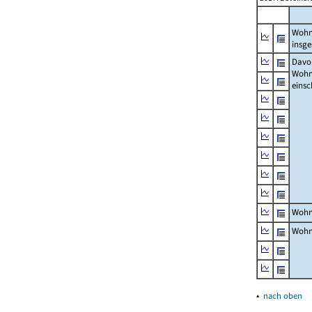
Wohn
insg
Davon
Woh
einsc
Wohn
Wohn
▴
nach oben