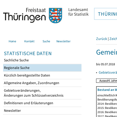
THÜRIN
Zurück
|
Zeic
Home
Kontakt
Suche
Newsletter
Gemei
STATISTISCHE DATEN
Sachliche Suche
bis 05.07.2018
Regionale Suche
▸
Gebietsver
Kürzlich bereitgestellte Daten
Allgemeine Angaben, Zuordnungen
Bestand an W
Gebietsveränderungen,
Änderungen zum Schlüsselverzeichnis
einschließlich
Bevölkerungsfo
Definitionen und Erläuterungen
2014: Bevölker
2015: Bevölker
Newsletter
2016: Bevölker
2017: Bevölker