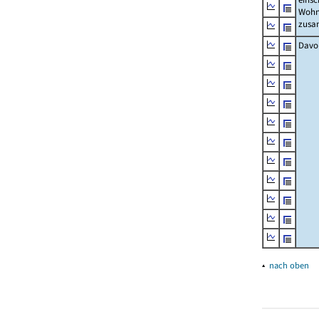
Wohn
zus
Davo
▴
nach oben