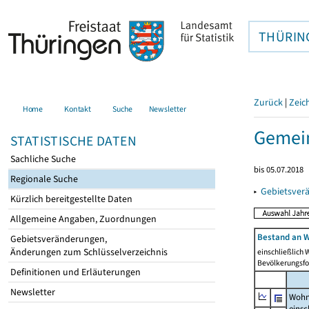
THÜRIN
Zurück
|
Zeic
Home
Kontakt
Suche
Newsletter
Gemei
STATISTISCHE DATEN
Sachliche Suche
bis 05.07.2018
Regionale Suche
▸
Gebietsver
Kürzlich bereitgestellte Daten
Allgemeine Angaben, Zuordnungen
Bestand an W
Gebietsveränderungen,
Änderungen zum Schlüsselverzeichnis
einschließlich
Bevölkerungsfo
Definitionen und Erläuterungen
Newsletter
Wohn
einsc