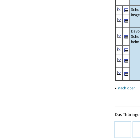
Schu
insg
Davo
Schu
beim
▴
nach oben
Das Thüringer