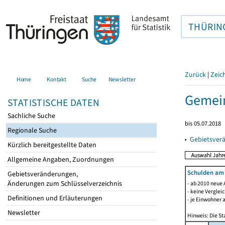
THÜRIN
Zurück
|
Zeic
Home
Kontakt
Suche
Newsletter
Gemei
STATISTISCHE DATEN
Sachliche Suche
bis 05.07.2018
Regionale Suche
▸
Gebietsver
Kürzlich bereitgestellte Daten
Allgemeine Angaben, Zuordnungen
Schulden am
Gebietsveränderungen,
Änderungen zum Schlüsselverzeichnis
- ab 2010 neue 
- keine Verglei
Definitionen und Erläuterungen
- je Einwohner 
Newsletter
Hinweis: Die St