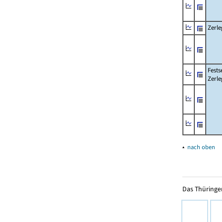
Zerle
Fests
Zerle
▴
nach oben
Das Thüringer