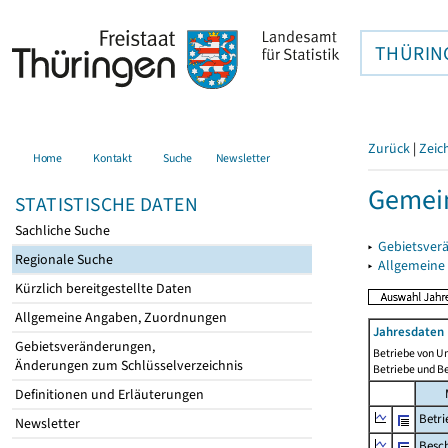
THÜRIN
Zurück
|
Zeic
Home
Kontakt
Suche
Newsletter
Gemein
STATISTISCHE DATEN
Sachliche Suche
▸
Gebietsver
Regionale Suche
▸
Allgemeine
Kürzlich bereitgestellte Daten
Allgemeine Angaben, Zuordnungen
Jahresdaten 
Gebietsveränderungen,
Betriebe von U
Änderungen zum Schlüsselverzeichnis
Betriebe und B
Definitionen und Erläuterungen
Betri
Newsletter
Besch