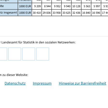
lte
1000 EUR
9 209
8 944
9 952
9 940
10 128
5 563
5 997
5 9
tz insgesamt
1000 EUR
30 410
29 836
33 958
33 625
32 436
16 840
16 596
17 4
 Landesamt für Statistik in den sozialen Netzwerken:
 zu dieser Website:
Datenschutz
Impressum
Hinweise zur Barrierefreiheit