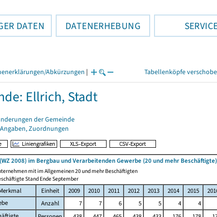
GER DATEN
DATENERHEBUNG
SERVIC
henerklärungen/Abkürzungen
|
Tabellenköpfe verschob
de: Ellrich, Stadt
änderungen der Gemeinde
 Angaben, Zuordnungen
(WZ 2008) im Bergbau und Verarbeitenden Gewerbe (20 und mehr Beschäftigte)
nternehmen mit im Allgemeinen 20 und mehr Beschäftigten
eschäftigte Stand Ende September
Merkmal
Einheit
2009
2010
2011
2012
2013
2014
2015
201
ebe
Anzahl
7
7
6
5
5
4
4
äftigte
Personen
438
447
465
438
433
176
178
1