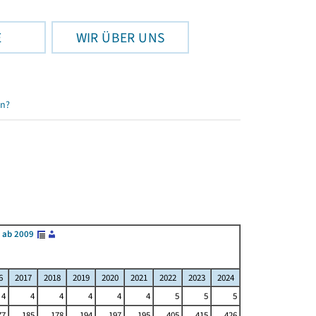
E
WIR ÜBER UNS
en?
 ab 2009
6
2017
2018
2019
2020
2021
2022
2023
2024
4
4
4
4
4
4
5
5
5
77
185
178
194
197
195
405
415
426