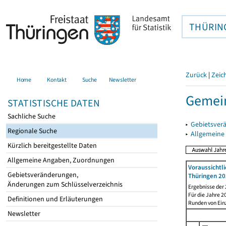
THÜRIN
Zurück
|
Zeic
Home
Kontakt
Suche
Newsletter
Gemein
STATISTISCHE DATEN
Sachliche Suche
▸
Gebietsver
Regionale Suche
▸
Allgemeine
Kürzlich bereitgestellte Daten
Allgemeine Angaben, Zuordnungen
Voraussichtl
Gebietsveränderungen,
Thüringen 20
Änderungen zum Schlüsselverzeichnis
Ergebnisse der
Für die Jahre 
Definitionen und Erläuterungen
Runden von Ein
Newsletter