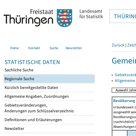
THÜRIN
Zurück
|
Zeic
Home
Kontakt
Suche
Newsletter
Gemein
STATISTISCHE DATEN
Sachliche Suche
▸
Gebietsver
Regionale Suche
▸
Allgemeine
Kürzlich bereitgestellte Daten
Allgemeine Angaben, Zuordnungen
Bevölkerung 
Gebietsveränderungen,
In bundesweit 1
Änderungen zum Schlüsselverzeichnis
ausgewählt wor
Bevölkerungszah
Definitionen und Erläuterungen
(nachrichtlich)"
Abweichungen i
Newsletter