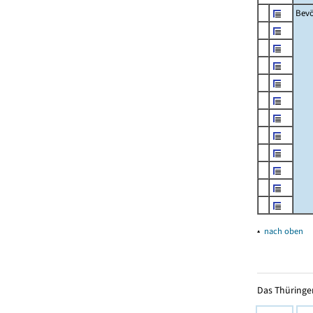
Bevö
▴
nach oben
Das Thüringer