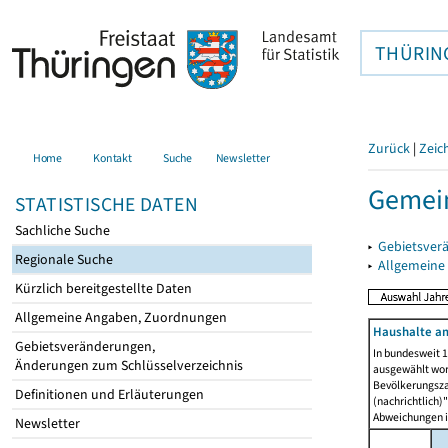
THÜRIN
Zurück
|
Zeic
Home
Kontakt
Suche
Newsletter
Gemein
STATISTISCHE DATEN
Sachliche Suche
▸
Gebietsver
Regionale Suche
▸
Allgemeine
Kürzlich bereitgestellte Daten
Allgemeine Angaben, Zuordnungen
Haushalte am
Gebietsveränderungen,
In bundesweit 1
Änderungen zum Schlüsselverzeichnis
ausgewählt wor
Bevölkerungszah
Definitionen und Erläuterungen
(nachrichtlich)"
Abweichungen i
Newsletter