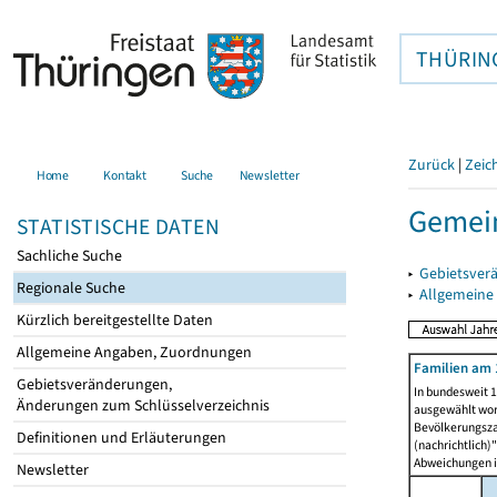
THÜRIN
Zurück
|
Zeic
Home
Kontakt
Suche
Newsletter
Gemein
STATISTISCHE DATEN
Sachliche Suche
▸
Gebietsver
Regionale Suche
▸
Allgemeine
Kürzlich bereitgestellte Daten
Allgemeine Angaben, Zuordnungen
Familien am 
Gebietsveränderungen,
In bundesweit 1
Änderungen zum Schlüsselverzeichnis
ausgewählt wor
Bevölkerungszah
Definitionen und Erläuterungen
(nachrichtlich)"
Abweichungen i
Newsletter