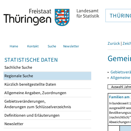
THÜRIN
Zurück
|
Zeic
Home
Kontakt
Suche
Newsletter
Gemein
STATISTISCHE DATEN
Sachliche Suche
▸
Gebietsver
Regionale Suche
▸
Allgemeine
Kürzlich bereitgestellte Daten
Allgemeine Angaben, Zuordnungen
Familien am 
Gebietsveränderungen,
In bundesweit 1
Änderungen zum Schlüsselverzeichnis
ausgewählt wor
Bevölkerungszah
Definitionen und Erläuterungen
(nachrichtlich)"
Abweichungen i
Newsletter