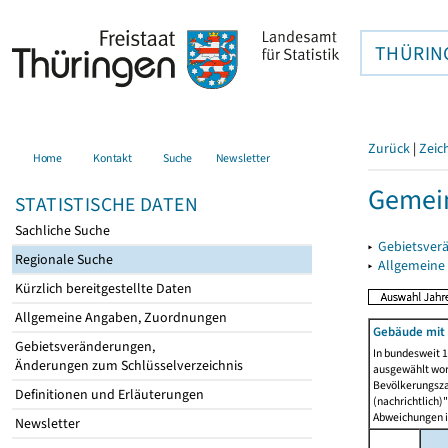
THÜRIN
Zurück
|
Zeic
Home
Kontakt
Suche
Newsletter
Gemein
STATISTISCHE DATEN
Sachliche Suche
▸
Gebietsver
Regionale Suche
▸
Allgemeine
Kürzlich bereitgestellte Daten
Allgemeine Angaben, Zuordnungen
Gebäude mit
Gebietsveränderungen,
In bundesweit 1
Änderungen zum Schlüsselverzeichnis
ausgewählt wor
Bevölkerungszah
Definitionen und Erläuterungen
(nachrichtlich)"
Abweichungen i
Newsletter