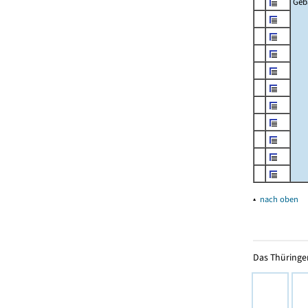
Geb
▴
nach oben
Das Thüringer