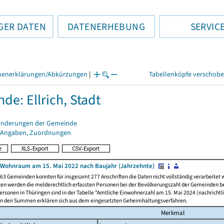
GER DATEN
DATENERHEBUNG
SERVIC
henerklärungen/Abkürzungen
|
Tabellenköpfe verschob
de: Ellrich, Stadt
änderungen der Gemeinde
 Angaben, Zuordnungen
Wohnraum am 15. Mai 2022 nach Baujahr (Jahrzehnte)
63 Gemeinden konnten für insgesamt 277 Anschriften die Daten nicht vollständig verarbeitet
ten werden die melderechtlich erfassten Personen bei der Bevölkerungszahl der Gemeinden be
rsonen in Thüringen sind in der Tabelle "Amtliche Einwohnerzahl am 15. Mai 2024 (nachrichtli
n den Summen erklären sich aus dem eingesetzten Geheimhaltungsverfahren.
Merkmal