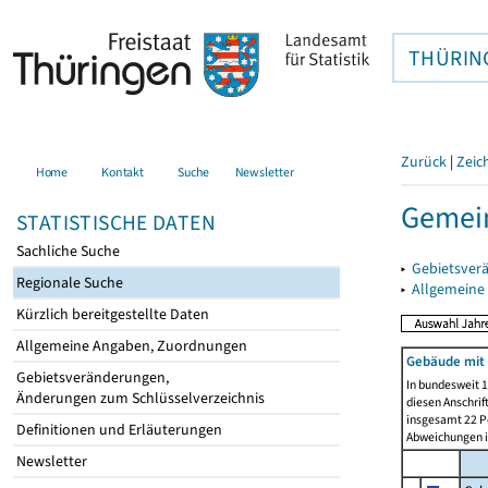
THÜRIN
Zurück
|
Zeic
Home
Kontakt
Suche
Newsletter
Gemein
STATISTISCHE DATEN
Sachliche Suche
▸
Gebietsver
Regionale Suche
▸
Allgemeine
Kürzlich bereitgestellte Daten
Allgemeine Angaben, Zuordnungen
Gebäude mit 
Gebietsveränderungen,
In bundesweit 1
Änderungen zum Schlüsselverzeichnis
diesen Anschrif
insgesamt 22 Pe
Definitionen und Erläuterungen
Abweichungen i
Newsletter