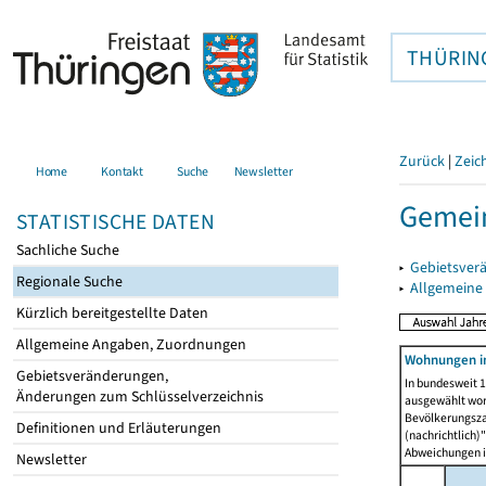
THÜRIN
Zurück
|
Zeic
Home
Kontakt
Suche
Newsletter
Gemein
STATISTISCHE DATEN
Sachliche Suche
▸
Gebietsver
Regionale Suche
▸
Allgemeine
Kürzlich bereitgestellte Daten
Allgemeine Angaben, Zuordnungen
Wohnungen i
Gebietsveränderungen,
In bundesweit 1
Änderungen zum Schlüsselverzeichnis
ausgewählt wor
Bevölkerungszah
Definitionen und Erläuterungen
(nachrichtlich)"
Abweichungen i
Newsletter