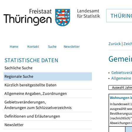
THÜRIN
Zurück
|
Zeic
Home
Kontakt
Suche
Newsletter
Gemein
STATISTISCHE DATEN
Sachliche Suche
▸
Gebietsver
Regionale Suche
▸
Allgemeine
Kürzlich bereitgestellte Daten
Allgemeine Angaben, Zuordnungen
Wohnungen i
Gebietsveränderungen,
In bundesweit 1
Änderungen zum Schlüsselverzeichnis
ausgewählt wor
Bevölkerungszah
Definitionen und Erläuterungen
(nachrichtlich)"
Abweichungen i
Newsletter