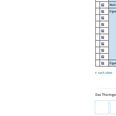
Woh
Eig
Eig
▴
nach oben
Das Thüringer