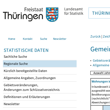
THÜRIN
Zurück
|
Zeic
Home
Kontakt
Suche
Newsletter
Gemein
STATISTISCHE DATEN
Sachliche Suche
▸
Gebietsver
Regionale Suche
▸
Allgemeine
Kürzlich bereitgestellte Daten
Allgemeine Angaben, Zuordnungen
Wohnungen i
Gebietsveränderungen,
In bundesweit 1
Änderungen zum Schlüsselverzeichnis
ausgewählt wor
Bevölkerungszah
Definitionen und Erläuterungen
(nachrichtlich)"
Abweichungen i
Newsletter