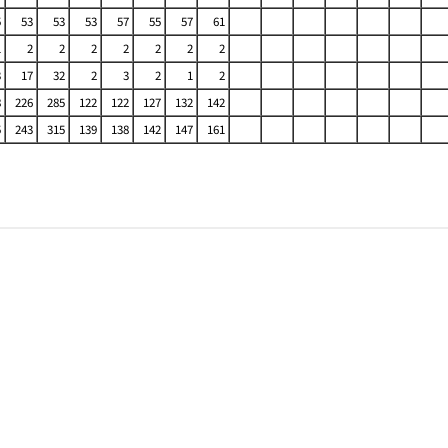
5
53
53
53
57
55
57
61
1
2
2
2
2
2
2
2
3
17
32
2
3
2
1
2
8
226
285
122
122
127
132
142
5
243
315
139
138
142
147
161