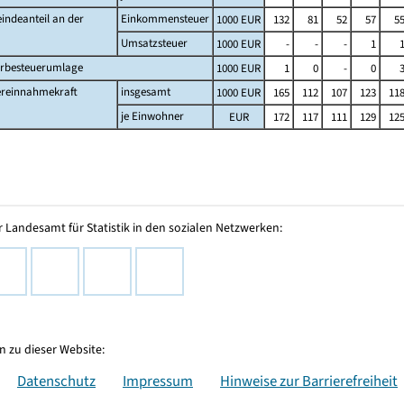
indeanteil an der
Einkommensteuer
1000 EUR
132
81
52
57
5
Umsatzsteuer
1000 EUR
-
-
-
1
rbesteuerumlage
1000 EUR
1
0
-
0
ereinnahmekraft
insgesamt
1000 EUR
165
112
107
123
11
je Einwohner
EUR
172
117
111
129
12
 Landesamt für Statistik in den sozialen Netzwerken:
 zu dieser Website:
Datenschutz
Impressum
Hinweise zur Barrierefreiheit