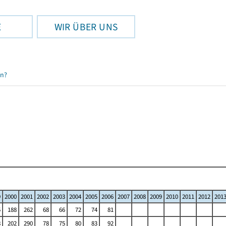
E
WIR ÜBER UNS
en?
9
2000
2001
2002
2003
2004
2005
2006
2007
2008
2009
2010
2011
2012
201
5
188
262
68
66
72
74
81
8
202
290
78
75
80
83
92