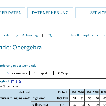
GER DATEN
DATENERHEBUNG
SERVIC
henerklärungen/Abkürzungen
|
Tabellenköpfe verschob
nde: Obergebra
änderungen der Gemeinde
rgleich
0.06. des Jahres
Merkmal
Einheit
1995
1996
1997
1998
199
teueraufbringungskraft
insgesamt
1000 EUR
34
31
55
66
6
je Einwohner
EUR
35
33
58
69
6