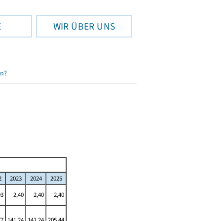
E
WIR ÜBER UNS
en?
2
2023
2024
2025
93
2,40
2,40
2,40
77
141,24
141,24
205,44