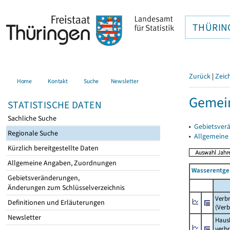
THÜRIN
Zurück
|
Zeic
Home
Kontakt
Suche
Newsletter
Gemei
STATISTISCHE DATEN
Sachliche Suche
▸
Gebietsver
Regionale Suche
▸
Allgemeine
Kürzlich bereitgestellte Daten
Allgemeine Angaben, Zuordnungen
Wasserentge
Gebietsveränderungen,
Änderungen zum Schlüsselverzeichnis
Verb
Definitionen und Erläuterungen
(Verb
Newsletter
Haush
verb