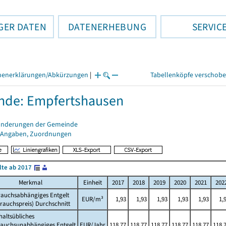
GER DATEN
DATENERHEBUNG
SERVIC
henerklärungen/Abkürzungen
|
Tabellenköpfe verschob
nde: Empfertshausen
änderungen der Gemeinde
 Angaben, Zuordnungen
lte ab 2017
Merkmal
Einheit
2017
2018
2019
2020
2021
202
rauchsabhängiges Entgelt
EUR/m³
1,93
1,93
1,93
1,93
1,93
1,
rauchspreis) Durchschnitt
altsübliches
rauchsunabhängiges Entgelt
EUR/Jahr
118,77
118,77
118,77
118,77
118,77
118,