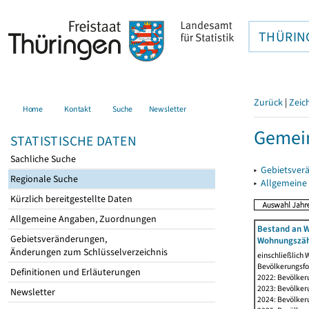
THÜRIN
Zurück
|
Zeic
Home
Kontakt
Suche
Newsletter
Gemein
STATISTISCHE DATEN
Sachliche Suche
▸
Gebietsver
Regionale Suche
▸
Allgemeine
Kürzlich bereitgestellte Daten
Allgemeine Angaben, Zuordnungen
Bestand an W
Gebietsveränderungen,
Wohnungszäh
Änderungen zum Schlüsselverzeichnis
einschließlich
Bevölkerungsfo
Definitionen und Erläuterungen
2022: Bevölker
2023: Bevölker
Newsletter
2024: Bevölker