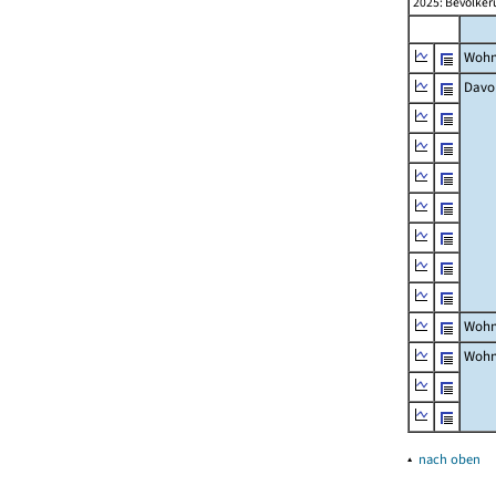
2025: Bevölker
Wohn
Davo
Wohn
Wohn
▴
nach oben