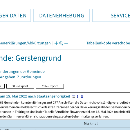
GER DATEN
DATENERHEBUNG
SERVIC
henerklärungen/Abkürzungen
|
Tabellenköpfe verschob
de: Gerstengrund
änderungen der Gemeinde
 Angaben, Zuordnungen
am 15. Mai 2022 nach Staatsangehörigkeit
63 Gemeinden konnten für insgesamt 277 Anschriften die Daten nicht vollständig verarbeitet
ten werden die melderechtlich erfassten Personen bei der Bevölkerungszahl der Gemeinden be
rsonen in Thüringen sind in der Tabelle "Amtliche Einwohnerzahl am 15. Mai 2024 (nachrichtli
n den Summen erklären sich aus dem eingesetzten Geheimhaltungsverfahren.
Merkmal