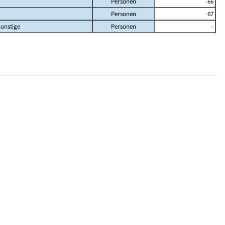
Personen
66
Personen
67
onstige
Personen
-