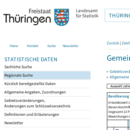
THÜRIN
Zurück
|
Zeic
Home
Kontakt
Suche
Newsletter
Gemein
STATISTISCHE DATEN
Sachliche Suche
▸
Gebietsver
Regionale Suche
▸
Allgemeine
Kürzlich bereitgestellte Daten
Allgemeine Angaben, Zuordnungen
Bevölkerung 
Gebietsveränderungen,
In bundesweit 1
Änderungen zum Schlüsselverzeichnis
diesen Anschrif
insgesamt 22 Pe
Definitionen und Erläuterungen
Abweichungen i
Newsletter