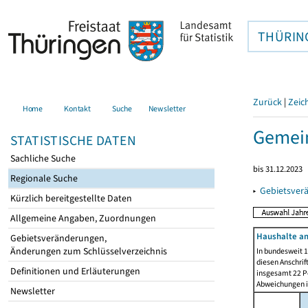
THÜRIN
Zurück
|
Zeic
Home
Kontakt
Suche
Newsletter
Gemein
STATISTISCHE DATEN
Sachliche Suche
bis 31.12.2023
Regionale Suche
▸
Gebietsver
Kürzlich bereitgestellte Daten
Allgemeine Angaben, Zuordnungen
Haushalte am
Gebietsveränderungen,
Änderungen zum Schlüsselverzeichnis
In bundesweit 1
diesen Anschrif
Definitionen und Erläuterungen
insgesamt 22 Pe
Abweichungen i
Newsletter