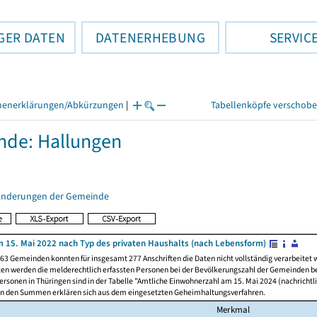
GER DATEN
DATENERHEBUNG
SERVIC
henerklärungen/Abkürzungen
|
Tabellenköpfe verschob
de: Hallungen
änderungen der Gemeinde
 15. Mai 2022 nach Typ des privaten Haushalts (nach Lebensform)
63 Gemeinden konnten für insgesamt 277 Anschriften die Daten nicht vollständig verarbeitet
ten werden die melderechtlich erfassten Personen bei der Bevölkerungszahl der Gemeinden be
rsonen in Thüringen sind in der Tabelle "Amtliche Einwohnerzahl am 15. Mai 2024 (nachrichtli
n den Summen erklären sich aus dem eingesetzten Geheimhaltungsverfahren.
Merkmal