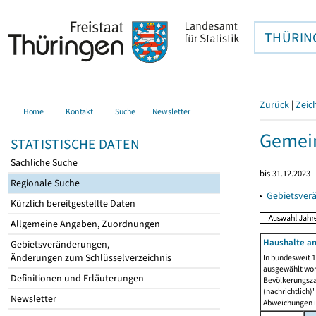
THÜRIN
Zurück
|
Zeic
Home
Kontakt
Suche
Newsletter
Gemein
STATISTISCHE DATEN
Sachliche Suche
bis 31.12.2023
Regionale Suche
▸
Gebietsver
Kürzlich bereitgestellte Daten
Allgemeine Angaben, Zuordnungen
Haushalte am
Gebietsveränderungen,
Änderungen zum Schlüsselverzeichnis
In bundesweit 1
ausgewählt wor
Definitionen und Erläuterungen
Bevölkerungszah
(nachrichtlich)"
Newsletter
Abweichungen i