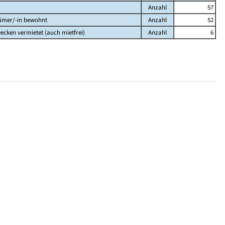
Anzahl
57
ümer/-in bewohnt
Anzahl
52
cken vermietet (auch mietfrei)
Anzahl
6