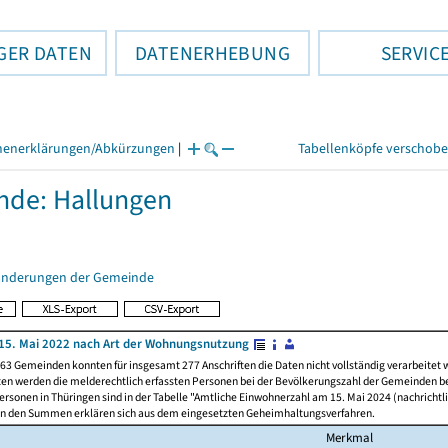
GER DATEN
DATENERHEBUNG
SERVIC
henerklärungen/Abkürzungen
|
Tabellenköpfe verschob
de: Hallungen
änderungen der Gemeinde
15. Mai 2022 nach Art der Wohnungsnutzung
63 Gemeinden konnten für insgesamt 277 Anschriften die Daten nicht vollständig verarbeitet
ten werden die melderechtlich erfassten Personen bei der Bevölkerungszahl der Gemeinden be
rsonen in Thüringen sind in der Tabelle "Amtliche Einwohnerzahl am 15. Mai 2024 (nachrichtli
n den Summen erklären sich aus dem eingesetzten Geheimhaltungsverfahren.
Merkmal