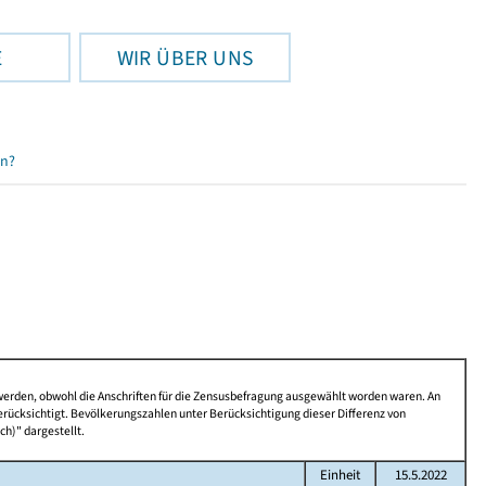
E
WIR ÜBER UNS
en?
 werden, obwohl die Anschriften für die Zensusbefragung ausgewählt worden waren. An
rücksichtigt. Bevölkerungszahlen unter Berücksichtigung dieser Differenz von
ch)" dargestellt.
Einheit
15.5.2022