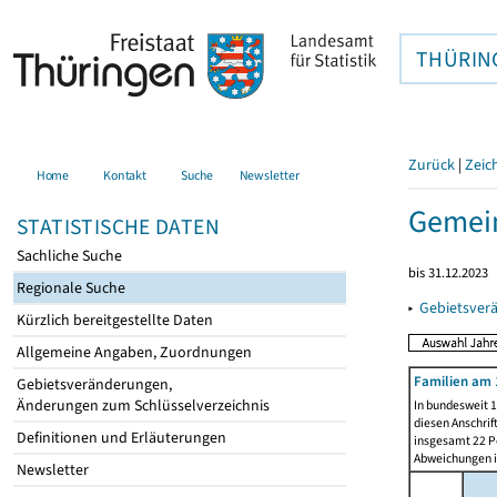
THÜRIN
Zurück
|
Zeic
Home
Kontakt
Suche
Newsletter
Gemein
STATISTISCHE DATEN
Sachliche Suche
bis 31.12.2023
Regionale Suche
▸
Gebietsver
Kürzlich bereitgestellte Daten
Allgemeine Angaben, Zuordnungen
Familien am 
Gebietsveränderungen,
Änderungen zum Schlüsselverzeichnis
In bundesweit 1
diesen Anschrif
Definitionen und Erläuterungen
insgesamt 22 Pe
Abweichungen i
Newsletter