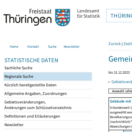
THÜRIN
Zurück
|
Zeic
Home
Kontakt
Suche
Newsletter
Gemein
STATISTISCHE DATEN
Sachliche Suche
bis 31.12.2023
Regionale Suche
▸
Gebietsver
Kürzlich bereitgestellte Daten
Allgemeine Angaben, Zuordnungen
Gebäude mit
Gebietsveränderungen,
Änderungen zum Schlüsselverzeichnis
In bundesweit 1
ausgewählt wor
Definitionen und Erläuterungen
Bevölkerungszah
(nachrichtlich)"
Newsletter
Abweichungen i