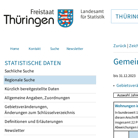
THÜRIN
Zurück
|
Zeic
Home
Kontakt
Suche
Newsletter
Gemein
STATISTISCHE DATEN
Sachliche Suche
bis 31.12.2023
Regionale Suche
▸
Gebietsver
Kürzlich bereitgestellte Daten
Allgemeine Angaben, Zuordnungen
Wohnungen i
Gebietsveränderungen,
Änderungen zum Schlüsselverzeichnis
In bundesweit 1
diesen Anschrif
Definitionen und Erläuterungen
insgesamt 22 Pe
Abweichungen i
Newsletter