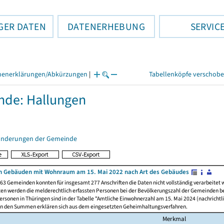
GER DATEN
DATENERHEBUNG
SERVIC
henerklärungen/Abkürzungen
|
Tabellenköpfe verschob
de: Hallungen
änderungen der Gemeinde
n Gebäuden mit Wohnraum am 15. Mai 2022 nach Art des Gebäudes
63 Gemeinden konnten für insgesamt 277 Anschriften die Daten nicht vollständig verarbeitet
ten werden die melderechtlich erfassten Personen bei der Bevölkerungszahl der Gemeinden be
rsonen in Thüringen sind in der Tabelle "Amtliche Einwohnerzahl am 15. Mai 2024 (nachrichtli
n den Summen erklären sich aus dem eingesetzten Geheimhaltungsverfahren.
Merkmal