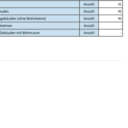
Anzahl
91
äuden
Anzahl
90
gebäuden (ohne Wohnheime)
Anzahl
90
heimen
Anzahl
-
n Gebäuden mit Wohnraum
Anzahl
-