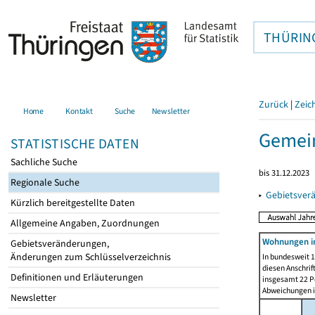
THÜRIN
Zurück
|
Zeic
Home
Kontakt
Suche
Newsletter
Gemein
STATISTISCHE DATEN
Sachliche Suche
bis 31.12.2023
Regionale Suche
▸
Gebietsver
Kürzlich bereitgestellte Daten
Allgemeine Angaben, Zuordnungen
Wohnungen i
Gebietsveränderungen,
Änderungen zum Schlüsselverzeichnis
In bundesweit 1
diesen Anschrif
Definitionen und Erläuterungen
insgesamt 22 Pe
Abweichungen i
Newsletter