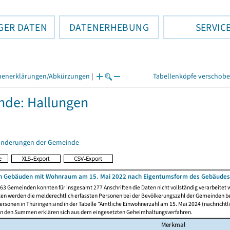
GER DATEN
DATENERHEBUNG
SERVIC
henerklärungen/Abkürzungen
|
Tabellenköpfe verschob
de: Hallungen
änderungen der Gemeinde
n Gebäuden mit Wohnraum am 15. Mai 2022 nach Eigentumsform des Gebäudes
63 Gemeinden konnten für insgesamt 277 Anschriften die Daten nicht vollständig verarbeitet
ten werden die melderechtlich erfassten Personen bei der Bevölkerungszahl der Gemeinden be
rsonen in Thüringen sind in der Tabelle "Amtliche Einwohnerzahl am 15. Mai 2024 (nachrichtli
n den Summen erklären sich aus dem eingesetzten Geheimhaltungsverfahren.
Merkmal