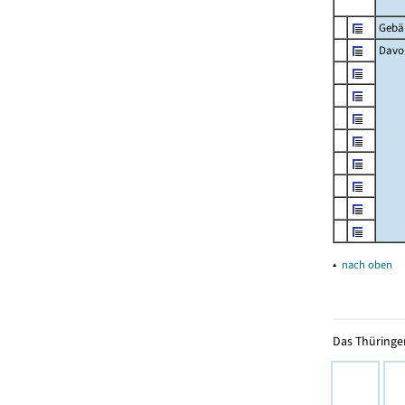
Gebä
Davon
▴
nach oben
Das Thüringer