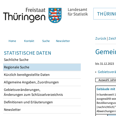
THÜRIN
Zurück
|
Zeic
Home
Kontakt
Suche
Newsletter
Gemein
STATISTISCHE DATEN
Sachliche Suche
bis 31.12.2023
Regionale Suche
▸
Gebietsver
Kürzlich bereitgestellte Daten
Allgemeine Angaben, Zuordnungen
Gebäude mit
Gebietsveränderungen,
Änderungen zum Schlüsselverzeichnis
In bundesweit 1
ausgewählt wor
Definitionen und Erläuterungen
Bevölkerungszah
(nachrichtlich)"
Newsletter
Abweichungen i