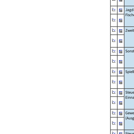
Jagd
Fisch
Zwei
Sonst
Spie
Steue
Einn
Gewe
(Aus
Steue