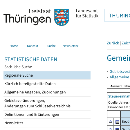
THÜRIN
Zurück
|
Zeic
Home
Kontakt
Suche
Newsletter
Gemein
STATISTISCHE DATEN
Sachliche Suche
▸
Gebietsver
Regionale Suche
▸
Allgemeine
Kürzlich bereitgestellte Daten
Allgemeine Angaben, Zuordnungen
Steuereinnah
Gebietsveränderungen,
Quelle: Jahresr
Änderungen zum Schlüsselverzeichnis
Einwohner am 3
Definitionen und Erläuterungen
Bevö
Newsletter
Grun