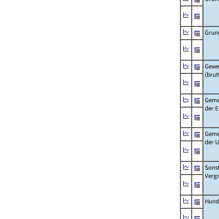
Grun
Gewe
(brut
Geme
der 
Geme
der 
Sonst
Verg
Hund