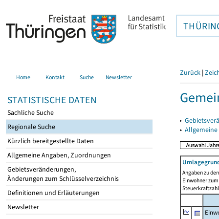
THÜRIN
Zurück
|
Zeic
Home
Kontakt
Suche
Newsletter
Gemein
STATISTISCHE DATEN
Sachliche Suche
▸
Gebietsver
Regionale Suche
▸
Allgemeine
Kürzlich bereitgestellte Daten
Allgemeine Angaben, Zuordnungen
Umlagegrund
Gebietsveränderungen,
Angaben zu den 
Änderungen zum Schlüsselverzeichnis
Einwohner zum 
Steuerkraftzah
Definitionen und Erläuterungen
Newsletter
Einwo