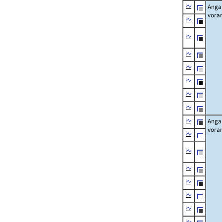
Angab
vora
Angab
vora