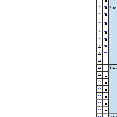
Angab
Steue
Steu