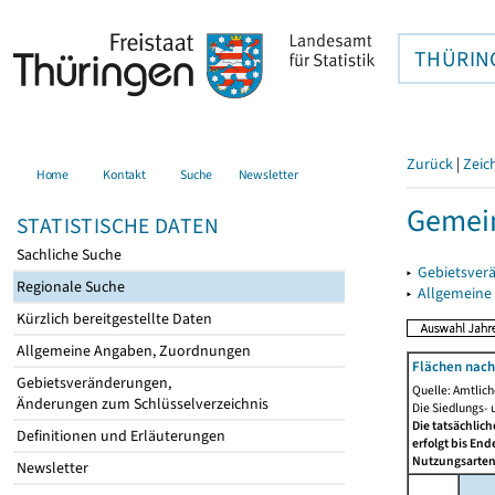
THÜRIN
Zurück
|
Zeic
Home
Kontakt
Suche
Newsletter
Gemein
STATISTISCHE DATEN
Sachliche Suche
▸
Gebietsver
Regionale Suche
▸
Allgemeine
Kürzlich bereitgestellte Daten
Allgemeine Angaben, Zuordnungen
Flächen nach
Gebietsveränderungen,
Quelle: Amtlic
Änderungen zum Schlüsselverzeichnis
Die Siedlungs- 
Die tatsächlic
Definitionen und Erläuterungen
erfolgt bis En
Nutzungsartenä
Newsletter