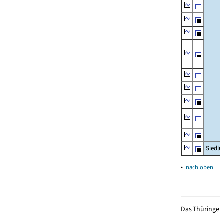
Siedl
▴
nach oben
Das Thüringer