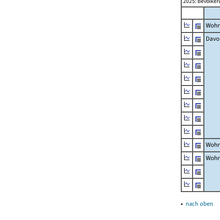
2025: Bevölker
Wohn
Davo
Wohn
Wohn
▴
nach oben