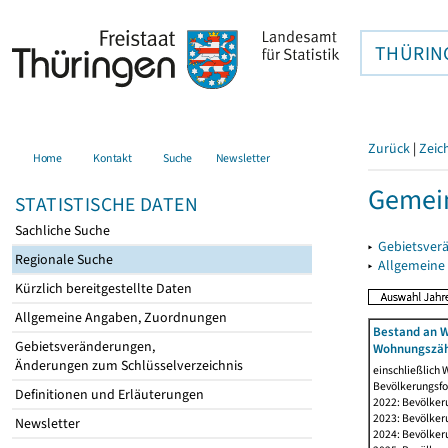
THÜRIN
Zurück
|
Zeic
Home
Kontakt
Suche
Newsletter
Gemein
STATISTISCHE DATEN
Sachliche Suche
▸
Gebietsver
Regionale Suche
▸
Allgemeine
Kürzlich bereitgestellte Daten
Allgemeine Angaben, Zuordnungen
Bestand an W
Gebietsveränderungen,
Wohnungszäh
Änderungen zum Schlüsselverzeichnis
einschließlich
Bevölkerungsfo
Definitionen und Erläuterungen
2022: Bevölker
2023: Bevölker
Newsletter
2024: Bevölker