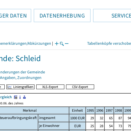
GER DATEN
DATENERHEBUNG
SERVIC
henerklärungen/Abkürzungen
|
Tabellenköpfe verschob
de: Schleid
änderungen der Gemeinde
 Angaben, Zuordnungen
rgleich
0.06. des Jahres
Merkmal
Einheit
1995
1996
1997
1998
199
teueraufbringungskraft
insgesamt
1000 EUR
29
32
65
87
9
je Einwohner
EUR
25
28
54
73
7