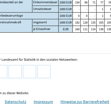
indeanteil an der
Einkommensteuer
1000 EUR
154
96
71
77
7
Umsatzsteuer
1000 EUR
-
-
-
1
rbesteuerumlage
1000 EUR
0
0
-
1
ereinnahmekraft
insgesamt
1000 EUR
182
128
135
165
16
je Einwohner
EUR
160
111
114
138
13
 Landesamt für Statistik in den sozialen Netzwerken:
 zu dieser Website:
Datenschutz
Impressum
Hinweise zur Barrierefreiheit