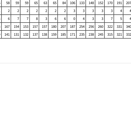
6
58
59
59
65
63
65
84
106
133
148
152
170
191
20
1
2
2
2
2
2
2
2
3
3
3
3
3
4
5
6
7
7
8
3
6
6
0
4
3
3
7
5
5
167
154
153
157
157
180
207
187
254
256
260
322
331
34
9
141
131
132
137
138
159
185
171
235
238
245
315
321
33