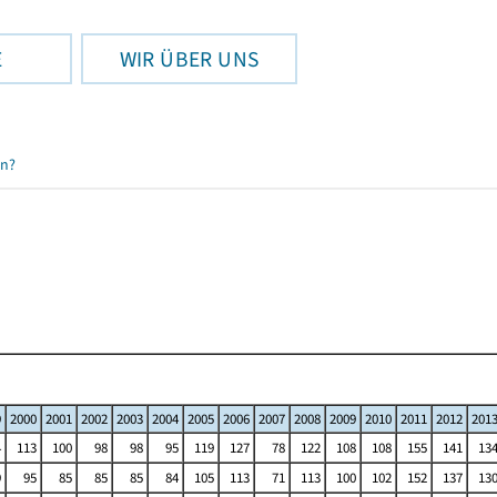
E
WIR ÜBER UNS
en?
9
2000
2001
2002
2003
2004
2005
2006
2007
2008
2009
2010
2011
2012
201
4
113
100
98
98
95
119
127
78
122
108
108
155
141
13
9
95
85
85
85
84
105
113
71
113
100
102
152
137
13