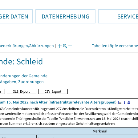
GER DATEN
DATENERHEBUNG
SERVIC
henerklärungen/Abkürzungen
|
Tabellenköpfe verschob
de: Schleid
änderungen der Gemeinde
 Angaben, Zuordnungen
am 15. Mai 2022 nach Alter (Infrastrukturrelevante Altersgruppen)
63 Gemeinden konnten für insgesamt 277 Anschriften die Daten nicht vollständig verarbeitet
ten werden die melderechtlich erfassten Personen bei der Bevölkerungszahl der Gemeinden be
rsonen in Thüringen sind in der Tabelle "Amtliche Einwohnerzahl am 15. Mai 2024 (nachrichtli
n den Summen erklären sich aus dem eingesetzten Geheimhaltungsverfahren.
Merkmal