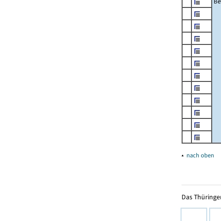
Be
▴
nach oben
Das Thüringer