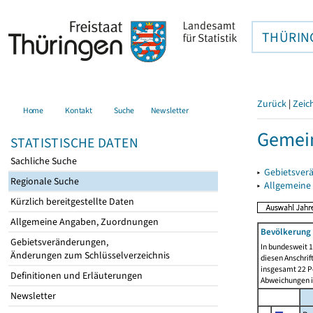
THÜRIN
Zurück
|
Zeic
Home
Kontakt
Suche
Newsletter
Gemein
STATISTISCHE DATEN
Sachliche Suche
▸
Gebietsver
Regionale Suche
▸
Allgemeine
Kürzlich bereitgestellte Daten
Allgemeine Angaben, Zuordnungen
Bevölkerung 
Gebietsveränderungen,
In bundesweit 1
Änderungen zum Schlüsselverzeichnis
diesen Anschrif
insgesamt 22 Pe
Definitionen und Erläuterungen
Abweichungen i
Newsletter