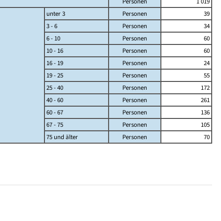
Personen
1 019
unter 3
Personen
39
3 - 6
Personen
34
6 - 10
Personen
60
10 - 16
Personen
60
16 - 19
Personen
24
19 - 25
Personen
55
25 - 40
Personen
172
40 - 60
Personen
261
60 - 67
Personen
136
67 - 75
Personen
105
75 und älter
Personen
70