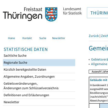
THÜRIN
Zurück
|
Zeic
Home
Kontakt
Suche
Newsletter
Gemein
STATISTISCHE DATEN
Sachliche Suche
▸
Gebietsver
Regionale Suche
▸
Allgemeine
Kürzlich bereitgestellte Daten
Allgemeine Angaben, Zuordnungen
Gebäude mit 
Gebietsveränderungen,
In bundesweit 1
Änderungen zum Schlüsselverzeichnis
ausgewählt wor
Bevölkerungszah
Definitionen und Erläuterungen
(nachrichtlich)"
Abweichungen i
Newsletter