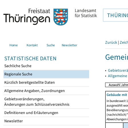
THÜRIN
Zurück
|
Zeic
Home
Kontakt
Suche
Newsletter
Gemein
STATISTISCHE DATEN
Sachliche Suche
▸
Gebietsver
Regionale Suche
▸
Allgemeine
Kürzlich bereitgestellte Daten
Allgemeine Angaben, Zuordnungen
Gebäude mit
Gebietsveränderungen,
In bundesweit 1
Änderungen zum Schlüsselverzeichnis
ausgewählt wor
Bevölkerungszah
Definitionen und Erläuterungen
(nachrichtlich)"
Abweichungen i
Newsletter