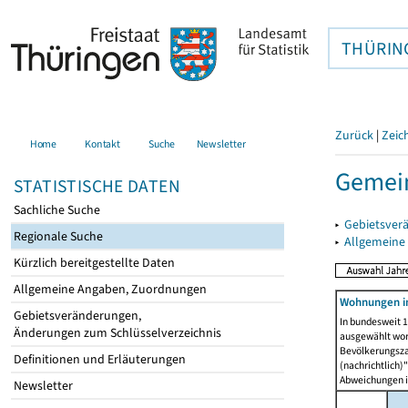
THÜRIN
Zurück
|
Zeic
Home
Kontakt
Suche
Newsletter
Gemein
STATISTISCHE DATEN
Sachliche Suche
▸
Gebietsver
Regionale Suche
▸
Allgemeine
Kürzlich bereitgestellte Daten
Allgemeine Angaben, Zuordnungen
Wohnungen i
Gebietsveränderungen,
In bundesweit 1
Änderungen zum Schlüsselverzeichnis
ausgewählt wor
Bevölkerungszah
Definitionen und Erläuterungen
(nachrichtlich)"
Abweichungen i
Newsletter