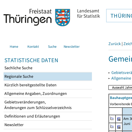
THÜRIN
Zurück
|
Zeic
Home
Kontakt
Suche
Newsletter
Gemei
STATISTISCHE DATEN
Sachliche Suche
▸
Gebietsver
Regionale Suche
▸
Allgemeine
Kürzlich bereitgestellte Daten
Allgemeine Angaben, Zuordnungen
Bauhauptgew
Gebietsveränderungen,
Vorbereitende B
Änderungen zum Schlüsselverzeichnis
Definitionen und Erläuterungen
Am 3
Juni
Newsletter