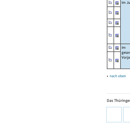
Im Ju
Im
gesa
Vorj
▴
nach oben
Das Thüringer