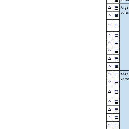
Angab
vora
Angab
vora