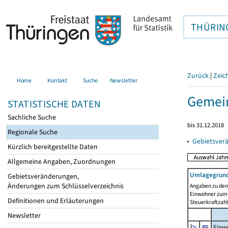
THÜRIN
Zurück
|
Zeic
Home
Kontakt
Suche
Newsletter
Gemei
STATISTISCHE DATEN
Sachliche Suche
bis 31.12.2018
Regionale Suche
▸
Gebietsver
Kürzlich bereitgestellte Daten
Allgemeine Angaben, Zuordnungen
Umlagegrund
Gebietsveränderungen,
Änderungen zum Schlüsselverzeichnis
Angaben zu den 
Einwohner zum 
Definitionen und Erläuterungen
Steuerkraftzah
Newsletter
Einwo