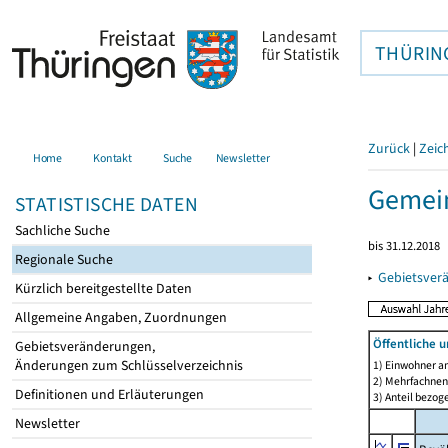
THÜRIN
Zurück
|
Zeic
Home
Kontakt
Suche
Newsletter
Gemei
STATISTISCHE DATEN
Sachliche Suche
bis 31.12.2018
Regionale Suche
▸
Gebietsver
Kürzlich bereitgestellte Daten
Allgemeine Angaben, Zuordnungen
Öffentliche 
Gebietsveränderungen,
Änderungen zum Schlüsselverzeichnis
1) Einwohner a
2) Mehrfachne
Definitionen und Erläuterungen
3) Anteil bezog
Newsletter