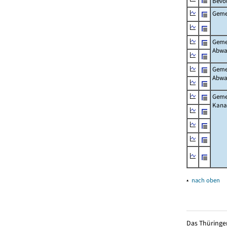
Bevö
Gemei
Gemei
Abwa
Gemei
Abwa
Gemei
Kanal
▴
nach oben
Das Thüringer