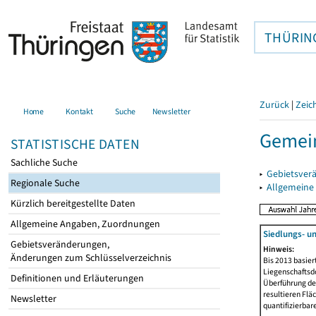
THÜRIN
Zurück
|
Zeic
Home
Kontakt
Suche
Newsletter
Gemei
STATISTISCHE DATEN
Sachliche Suche
▸
Gebietsver
Regionale Suche
▸
Allgemeine
Kürzlich bereitgestellte Daten
Allgemeine Angaben, Zuordnungen
Siedlungs- u
Gebietsveränderungen,
Hinweis:
Änderungen zum Schlüsselverzeichnis
Bis 2013 basie
Liegenschaftsd
Definitionen und Erläuterungen
Überführung der
resultieren Fl
Newsletter
quantifizierbar