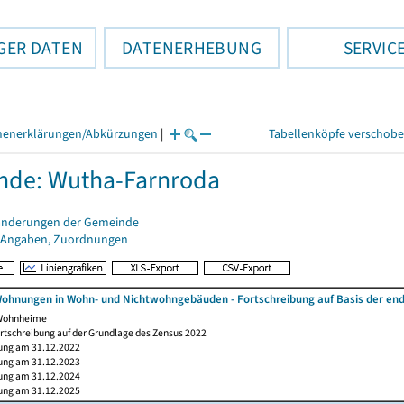
GER DATEN
DATENERHEBUNG
SERVIC
henerklärungen/Abkürzungen
|
Tabellenköpfe verschob
nde: Wutha-Farnroda
änderungen der Gemeinde
 Angaben, Zuordnungen
ohnungen in Wohn- und Nichtwohngebäuden - Fortschreibung auf Basis der en
 Wohnheime
rtschreibung auf der Grundlage des Zensus 2022
ung am 31.12.2022
ung am 31.12.2023
ung am 31.12.2024
ung am 31.12.2025