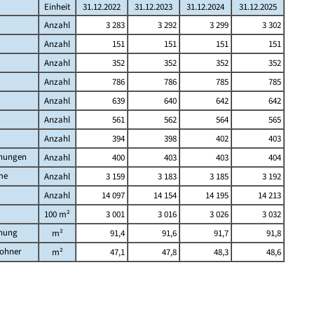
Einheit
31.12.2022
31.12.2023
31.12.2024
31.12.2025
Anzahl
3 283
3 292
3 299
3 302
Anzahl
151
151
151
151
Anzahl
352
352
352
352
Anzahl
786
786
785
785
Anzahl
639
640
642
642
Anzahl
561
562
564
565
Anzahl
394
398
402
403
nungen
Anzahl
400
403
403
404
me
Anzahl
3 159
3 183
3 185
3 192
Anzahl
14 097
14 154
14 195
14 213
100 m²
3 001
3 016
3 026
3 032
nung
m²
91,4
91,6
91,7
91,8
ohner
m²
47,1
47,8
48,3
48,6