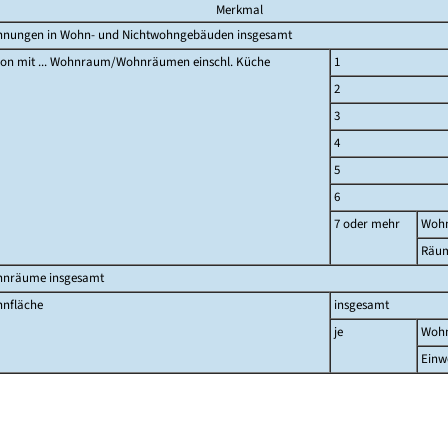
Merkmal
nungen in Wohn- und Nichtwohngebäuden insgesamt
on mit ... Wohnraum/Wohnräumen einschl. Küche
1
2
3
4
5
6
7 oder mehr
Woh
Räu
nräume insgesamt
nfläche
insgesamt
je
Woh
Einw