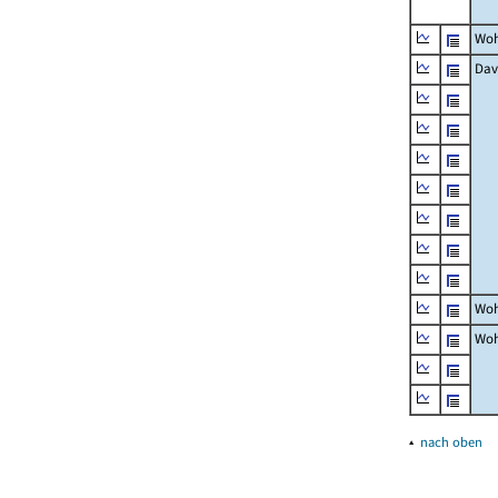
Woh
Dav
Woh
Woh
▴
nach oben