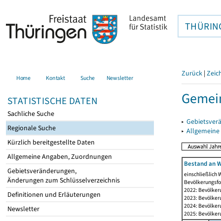
THÜRIN
Zurück
|
Zeic
Home
Kontakt
Suche
Newsletter
Gemei
STATISTISCHE DATEN
Sachliche Suche
▸
Gebietsver
Regionale Suche
▸
Allgemeine
Kürzlich bereitgestellte Daten
Allgemeine Angaben, Zuordnungen
Bestand an W
Gebietsveränderungen,
einschließlich
Änderungen zum Schlüsselverzeichnis
Bevölkerungsfo
2022: Bevölker
Definitionen und Erläuterungen
2023: Bevölker
2024: Bevölker
Newsletter
2025: Bevölker