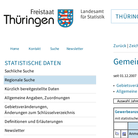
THÜRIN
Zurück
|
Zeic
Home
Kontakt
Suche
Newsletter
Gemein
STATISTISCHE DATEN
Sachliche Suche
seit 01.12.2007
Regionale Suche
▸
Gebietsver
Kürzlich bereitgestellte Daten
▸
Allgemeine
Allgemeine Angaben, Zuordnungen
Gebietsveränderungen,
Gewerbeanz
Änderungen zum Schlüsselverzeichnis
mit statistisc
Definitionen und Erläuterungen
Newsletter
Anme