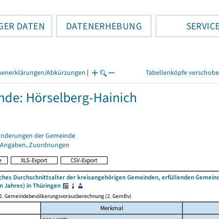
GER DATEN
DATENERHEBUNG
SERVIC
henerklärungen/Abkürzungen
|
Tabellenköpfe verschob
de: Hörselberg-Hainich
änderungen der Gemeinde
 Angaben, Zuordnungen
iches Durchschnittsalter der kreisangehörigen Gemeinden, erfüllenden Gemein
n Jahres) in Thüringen
 2. Gemeindebevölkerungsvorausberechnung (2. GemBv)
Merkmal