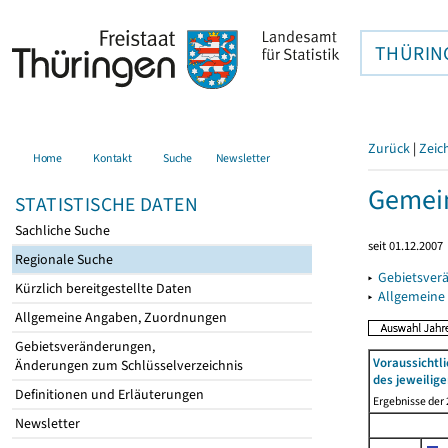
THÜRIN
Zurück
|
Zeic
Home
Kontakt
Suche
Newsletter
Gemein
STATISTISCHE DATEN
Sachliche Suche
seit 01.12.2007
Regionale Suche
▸
Gebietsver
Kürzlich bereitgestellte Daten
▸
Allgemeine
Allgemeine Angaben, Zuordnungen
Gebietsveränderungen,
Voraussichtl
Änderungen zum Schlüsselverzeichnis
des jeweilige
Definitionen und Erläuterungen
Ergebnisse der
Newsletter