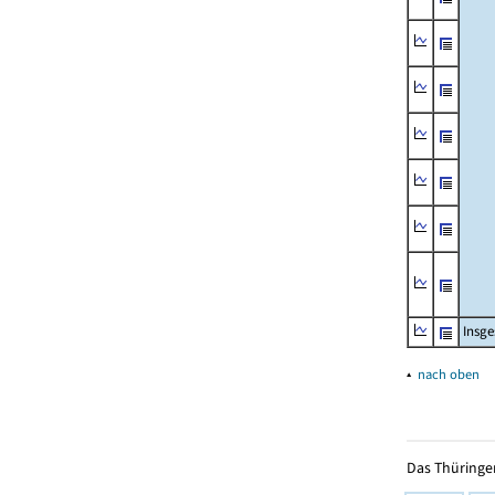
Insg
▴
nach oben
Das Thüringer