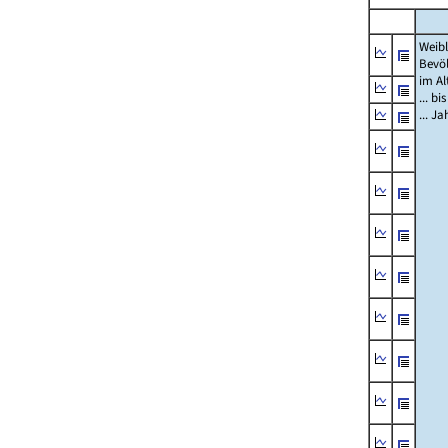
Weibl
Bevö
im Al
... bi
... J