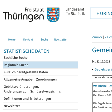
THÜRIN
Zurück
|
Zeic
Home
Kontakt
Suche
Newsletter
Gemein
STATISTISCHE DATEN
Sachliche Suche
bis 31.12.2018
Regionale Suche
▸
Gebietsver
Kürzlich bereitgestellte Daten
Allgemeine Angaben, Zuordnungen
Weibliche Be
Gebietsveränderungen,
Änderungen zum Schlüsselverzeichnis
Grundlage der F
Der Zensus 2011
Definitionen und Erläuterungen
Die Ergebnisse
Newsletter
der Bevölkerung